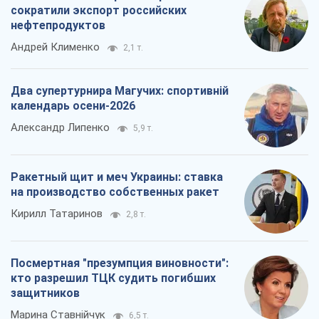
сократили экспорт российских
нефтепродуктов
Андрей Клименко
2,1 т.
Два супертурнира Магучих: спортивній
календарь осени-2026
Александр Липенко
5,9 т.
Ракетный щит и меч Украины: ставка
на производство собственных ракет
Кирилл Татаринов
2,8 т.
Посмертная "презумпция виновности":
кто разрешил ТЦК судить погибших
защитников
Марина Ставнійчук
6,5 т.