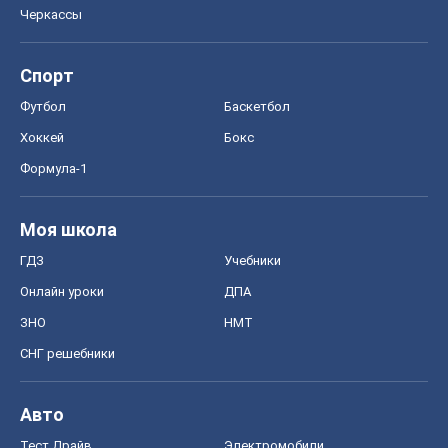
Черкассы
Спорт
Футбол
Баскетбол
Хоккей
Бокс
Формула-1
Моя школа
ГДЗ
Учебники
Онлайн уроки
ДПА
ЗНО
НМТ
СНГ решебники
Авто
Тест Драйв
Электромобили