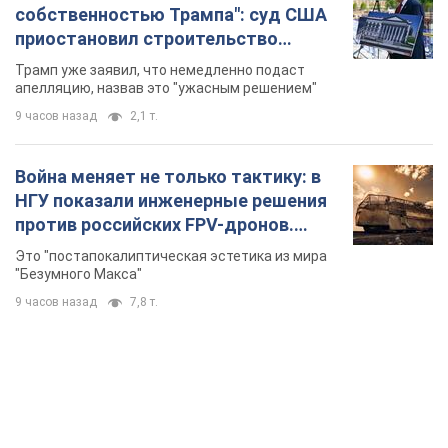
собственностью Трампа": суд США
приостановил строительство
бального зала стоимостью 400 млн
Трамп уже заявил, что немедленно подаст
долларов
апелляцию, назвав это "ужасным решением"
9 часов назад
2,1 т.
Война меняет не только тактику: в
НГУ показали инженерные решения
против российских FPV-дронов.
Фото
Это "постапокалиптическая эстетика из мира
"Безумного Макса"
9 часов назад
7,8 т.