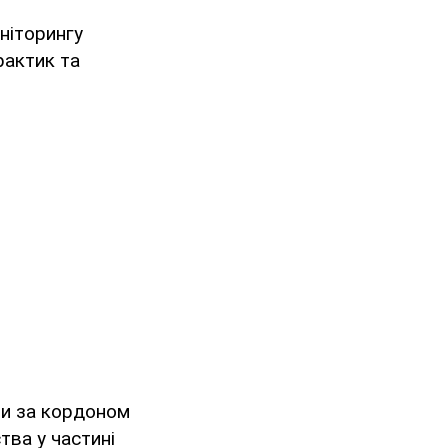
ніторингу
рактик та
ми за кордоном
тва у частині