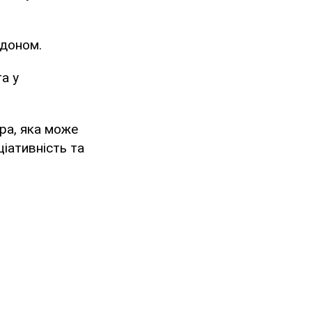
рдоном.
а у
ура, яка може
ціативність та