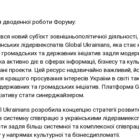
я дводенної роботи Форуму:
вився новий суб’єкт зовнішньополітичної діяльності
ських лідерів­експатів Global Ukrainians, яка ста
ї громадських та державних ініціатив задля модерн
а активно діє в сферах інформації, бізнесу та кул
вані проекти. Цей ресурс надзвичайно важливий, й
ля кращого просування інтересів України в світі 
 державних та громадських ініціатив. Платформа Gl
іціативу стати синерджайзером.
l Ukrainians розробила концепцію стратегії розвит
з системну співпрацю з українськими лідерами­екс
ти задля більш системної та комплексної співпрац
у напрямах культурної та бізнес­дипломатії.