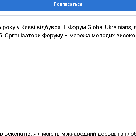
Подписаться
 року у Києві відбувся ІІІ Форум Global Ukrainians,
б. Організатори Форуму – мережа молодих високо
ерів­експатів, які мають міжнародний досвід та гл