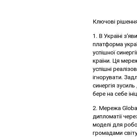
Ключові рішенн
1. В Україні з’я
платформа україн
успішної синергі
країни. Ця мереж
успішні реалізо
ігнорувати. Зад
синергія зусиль
бере на себе ін
2. Мережа Globa
дипломатії чере
моделі для робо
громадами світу 