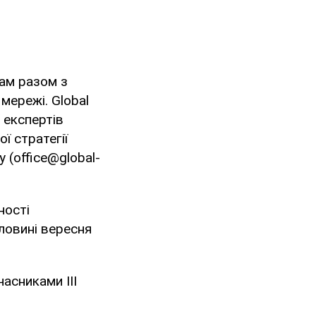
вам разом з
мережі. Global
 експертів
ї стратегії
 (office@global­
ності
ловині вересня
асниками ІIІ