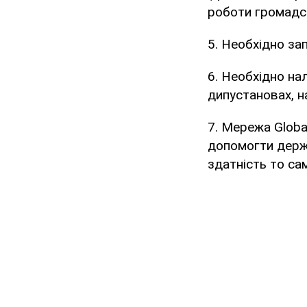
роботи громадсь
5. Необхідно за
6. Необхідно на
дипустановах, н
7. Мережа Globa
допомогти держа
здатність то сам