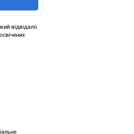
 який відвідало
освічених
обальне