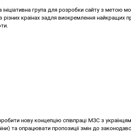
а ініціативна група для розробки сайту з метою мо
в різних країнах задля виокремлення найкращих п
ти.
зробити нову концепцію співпраці МЗС з українця
їни) та опрацювати пропозиції змін до законодавс