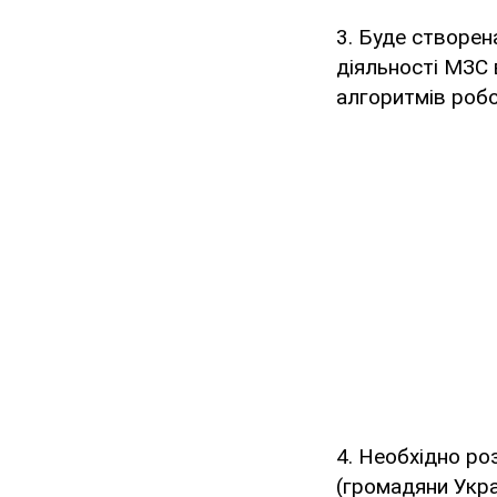
3. Буде створен
діяльності МЗС 
алгоритмів робо
4. Необхідно ро
(громадяни Укра