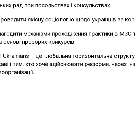
ких рад при посольствах і консульствах.
провадити якісну соціологію щодо українців за ко
лагодити механізми проходження практики в МЗС т
а основі прозорих конкурсів.
l Ukrainians – це глобальнa горизонтальна структ
ві і тим, хто хоче здійснювати реформи, через іні
оорганізації.