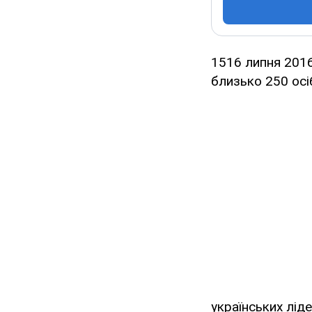
15­16 липня 2016
близько 250 осі
українських лід