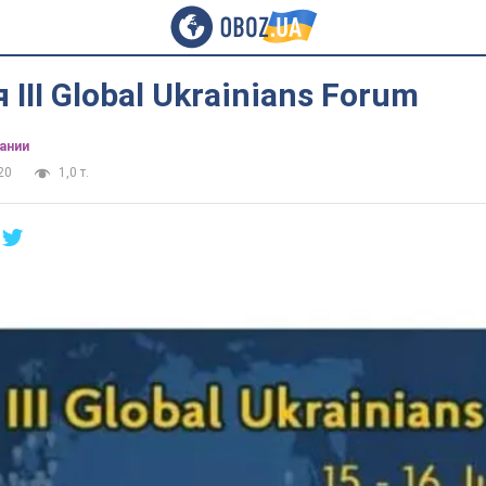
ІІІ Global Ukrainians Forum
ании
20
1,0 т.