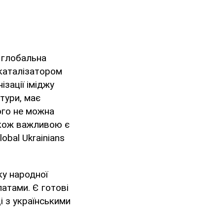
, глобальна
є каталізатором
ізації іміджу
ьтури, має
ого не можна
також важливою є
obal Ukrainians
ку народної
патами. Є готові
і з українськими