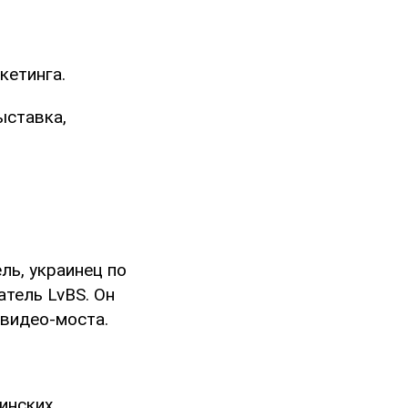
кетинга.
ыставка,
ь, украинец по
тель LvBS. Он
 видео-моста.
аинских