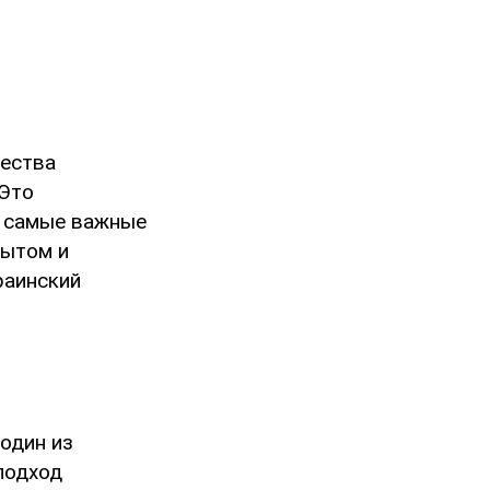
щества
 Это
т самые важные
пытом и
раинский
 один из
подход