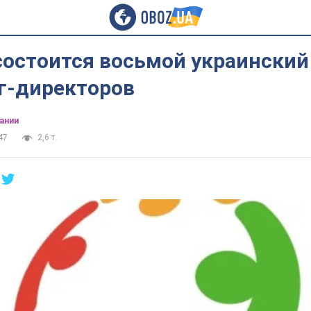
состоится восьмой украински
г-директоров
ании
47
2,6 т.