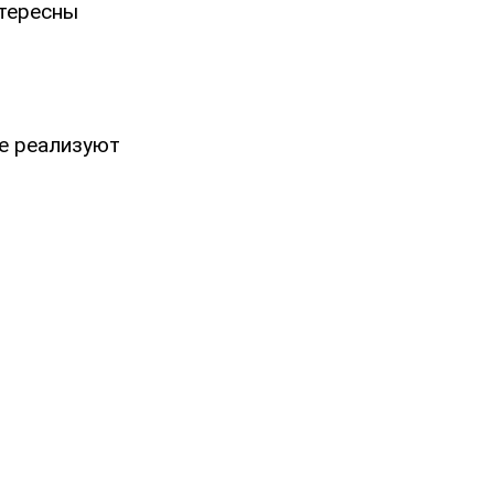
нтересны
ые реализуют