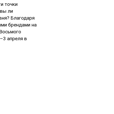
ти точки
овы ли
вня? Благодаря
ыми брендами на
 Восьмого
–3 апреля в