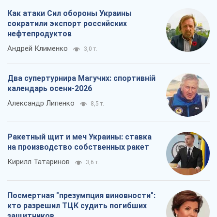
Как атаки Сил обороны Украины
сократили экспорт российских
нефтепродуктов
Андрей Клименко
3,0 т.
Два супертурнира Магучих: спортивній
календарь осени-2026
Александр Липенко
8,5 т.
Ракетный щит и меч Украины: ставка
на производство собственных ракет
Кирилл Татаринов
3,6 т.
Посмертная "презумпция виновности":
кто разрешил ТЦК судить погибших
защитников