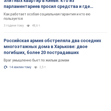
элитных квартир в Киеве: кто из
парламентариев просил средства и где
поселился
Как работает особая социальная гарантия и кто ею
пользуется
3 години тому
48,6 т.
Российская армия обстреляла два соседних
многоэтажных дома в Харькове: двое
погибших, более 20 пострадавших
Враг умышленно бьет по жилым домам
14 хвилин тому
2,5 т.