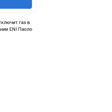
тключит газ в
ании ENI Паоло