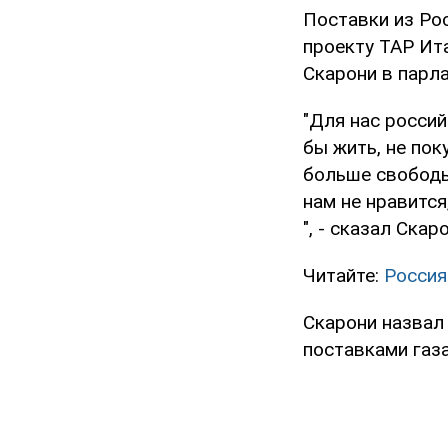
Поставки из Ро
проекту ТАР Ита
Скарони в парл
"Для нас россий
бы жить, не пок
больше свободы,
нам не нравится
", - сказал Скар
Читайте:
Россия
Скарони назвал
поставками газа