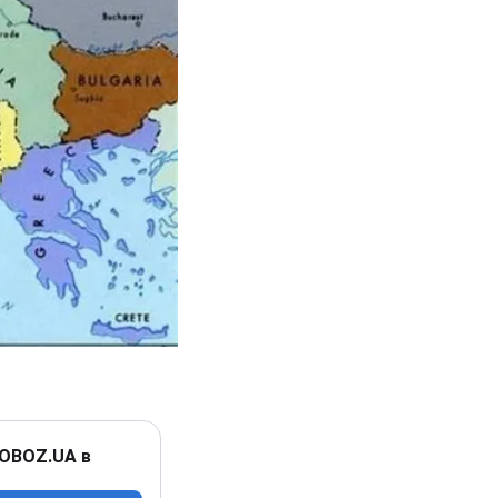
 OBOZ.UA в