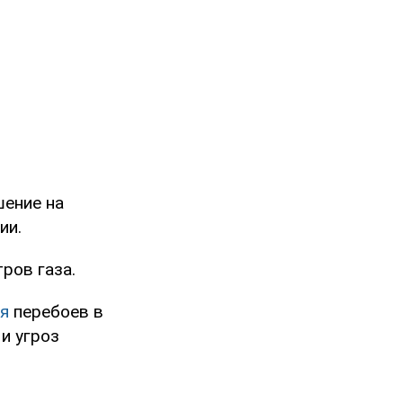
шение на
ии.
ров газа.
ся
перебоев в
 и угроз