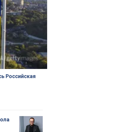
сь Российская
вола