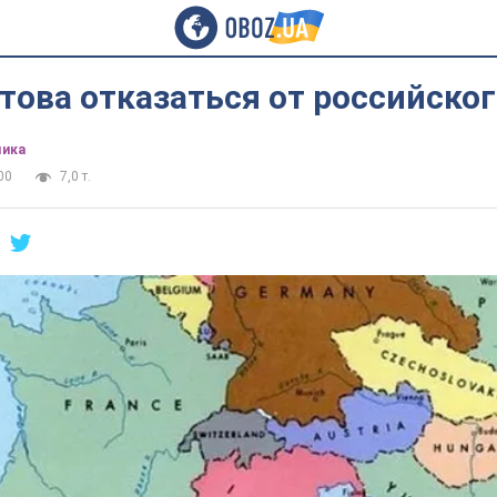
това отказаться от российског
ика
00
7,0 т.