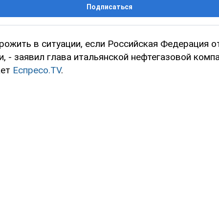
Подписаться
рожить в ситуации, если Российская Федерация о
и, - заявил глава итальянской нефтегазовой комп
ает
Еспресо.ТV
.