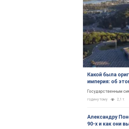
Какой была ориг
империя: об эт
Государственным сим
годину тому
2,1 т.
Александру Поно
90-х и как они 