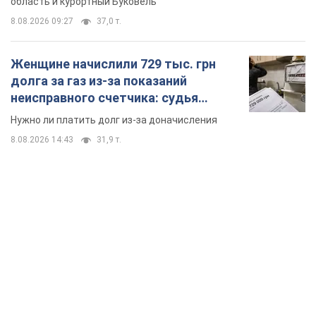
область и курортный Буковель
8.08.2026 09:27
37,0 т.
Женщине начислили 729 тыс. грн
долга за газ из-за показаний
неисправного счетчика: судья
вынес неожиданное решение
Нужно ли платить долг из-за доначисления
8.08.2026 14:43
31,9 т.