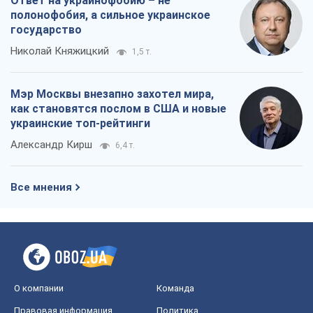
Ответ на украинофобию – не
полонофобия, а сильное украинское
государство
Николай Княжицкий
1,5 т.
Мэр Москвы внезапно захотел мира,
как становятся послом в США и новые
украинские топ-рейтинги
Александр Кирш
6,4 т.
Все мнения
О компании
Команда
Правовая информация
Политика