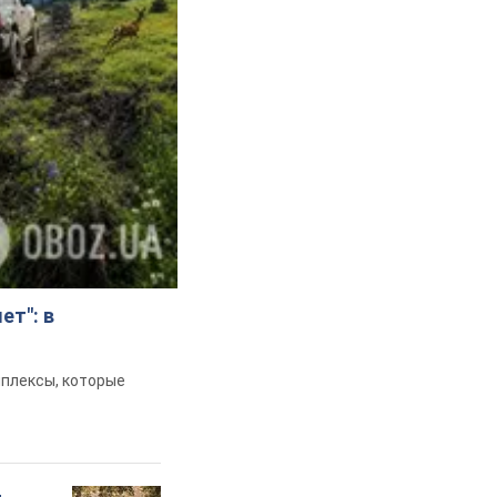
ет": в
мплексы, которые