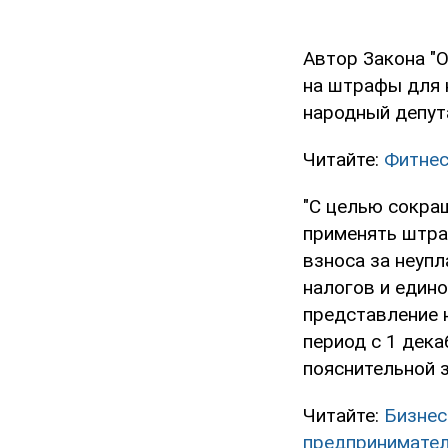
Автор Закона "
на штрафы для 
народный депут
Читайте:
Фитнес
"С целью сокра
применять штра
взноса за неупл
налогов и един
представление н
период с 1 дека
пояснительной з
Читайте:
Бизнес
предпринимател