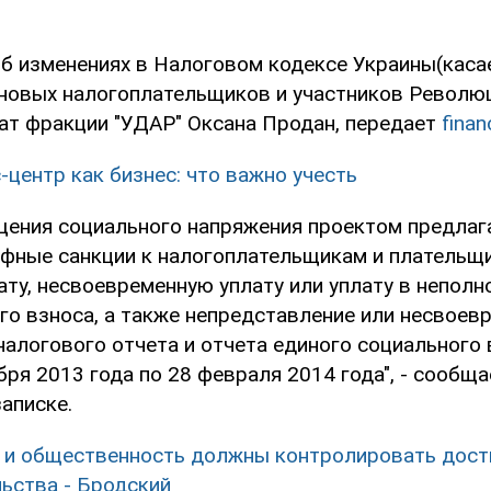
Об изменениях в Налоговом кодексе Украины(кас
новых налогоплательщиков и участников Революц
ат фракции "УДАР" Оксана Продан, передает
finan
-центр как бизнес: что важно учесть
щения социального напряжения проектом предлаг
фные санкции к налогоплательщикам и плательщ
ату, несвоевременную уплату или уплату в непол
ого взноса, а также непредставление или несвоев
алогового отчета и отчета единого социального 
бря 2013 года по 28 февраля 2014 года", - сообща
аписке.
 и общественность должны контролировать дост
ьства - Бродский