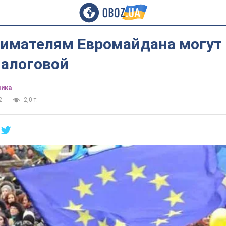
имателям Евромайдана могут 
алоговой
ика
2
2,0 т.