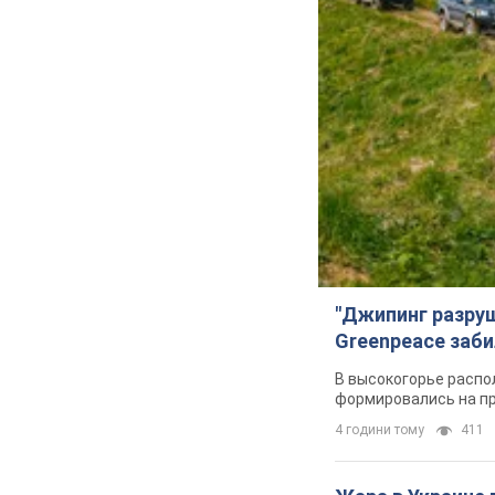
"Джипинг разру
Greenpeace заби
В высокогорье распо
формировались на п
4 години тому
411