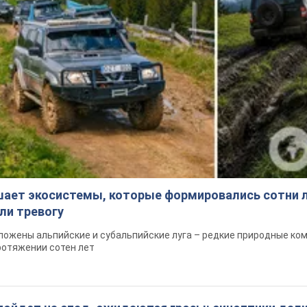
шает экосистемы, которые формировались сотни л
ли тревогу
ложены альпийские и субальпийские луга – редкие природные ко
ротяжении сотен лет