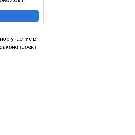
 OBOZ.UA в
ное участие в
 законопроект