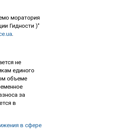
аемо моратория
ии Гидности )"
ce.ua
.
ается не
икам единого
ном объеме
ременное
взноса за
ется в
ижения в сфере