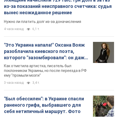
из-за показаний неисправного счетчика: судья
вынес неожиданное решение
Нужно ли платить долг из-за доначисления
4 часа назад
6,1 т.
"Это Украина напала!" Оксана Вояж
разоблачила киевского поэта,
которого "зазомбировали": он даже
русского не знал, а теперь хочет
Как отметила артистка, писатель был
геноцида украинцев
поклонником Украины, но после переезда в РФ
ему "промыли мозги"
3 часа назад
3,4 т.
"Был обессилен": в Украине спасли
раненого грифа, выбравшего для
себя нетипичный маршрут. Фото