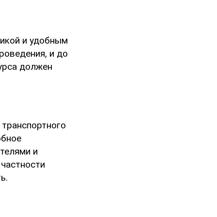
тикой и удобным
роведения, и до
курса должен
 транспортного
обное
отелями и
 частности
ь.