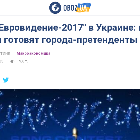
"Евровидение-2017" в Украине:
 готовят города-претенденты
стина
Mакроэкономика
05
19,6 т.