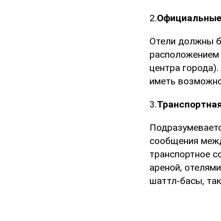
2.
Официальные
Отели должны б
расположением 
центра города)
иметь возможно
3.
Транспортная
Подразумеваетс
сообщения межд
транспортное с
ареной, отелями
шаттл-басы, так