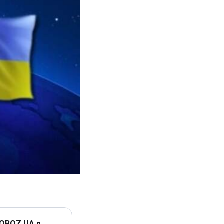
 OBOZ.UA в