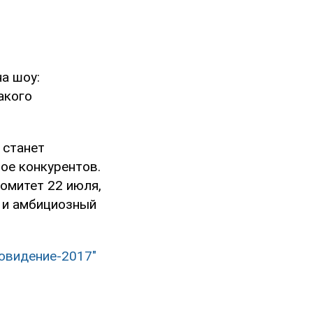
а шоу:
акого
 станет
вое конкурентов.
омитет 22 июля,
в и амбициозный
ровидение-2017"