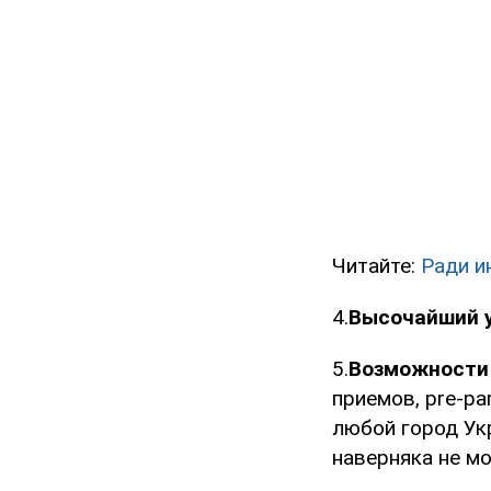
Читайте:
Ради и
4.
Высочайший у
5.
Возможности
приемов, pre-par
любой город Укр
наверняка не мо