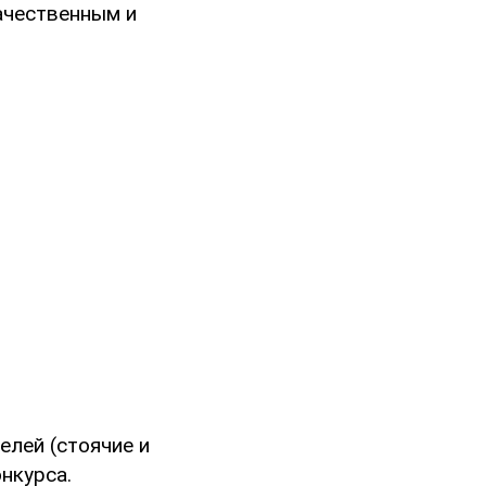
ачественным и
лей (стоячие и
онкурса.