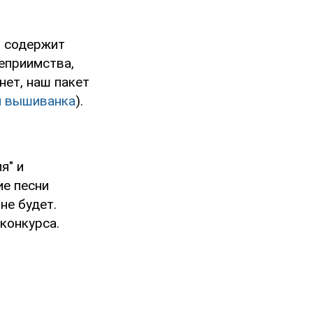
й содержит
еприимства,
нет, наш пакет
я вышиванка
).
я" и
е песни
не будет.
конкурса.