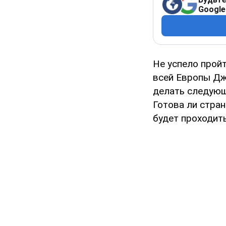
Google
Не успело прой
всей Европы Дж
делать следующ
Готова ли стран
будет проходит