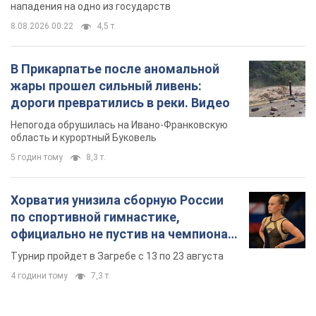
нападения на одно из государств
8.08.2026 00:22
4,5 т.
В Прикарпатье после аномальной
жары прошел сильный ливень:
дороги превратились в реки. Видео
Непогода обрушилась на Ивано-Франковскую
область и курортный Буковель
5 годин тому
8,3 т.
Хорватия унизила сборную России
по спортивной гимнастике,
официально не пустив на чемпионат
Европы основных спортсменов
Турнир пройдет в Загребе с 13 по 23 августа
4 години тому
7,3 т.