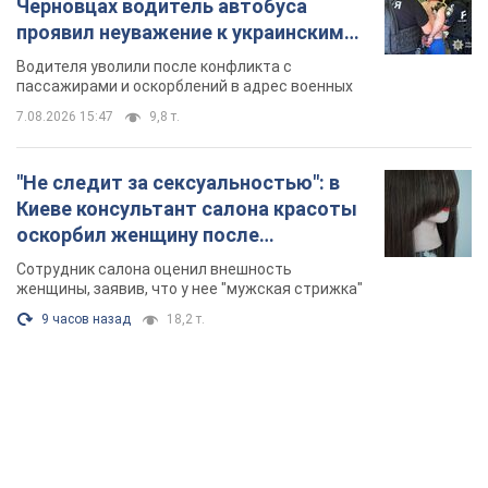
Черновцах водитель автобуса
проявил неуважение к украинским
военным и поплатился за это.
Водителя уволили после конфликта с
Видео
пассажирами и оскорблений в адрес военных
7.08.2026 15:47
9,8 т.
"Не следит за сексуальностью": в
Киеве консультант салона красоты
оскорбил женщину после
химиотерапии, разгорелся скандал.
Сотрудник салона оценил внешность
Фото
женщины, заявив, что у нее "мужская стрижка"
9 часов назад
18,2 т.