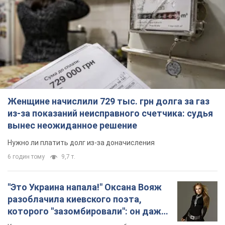
Женщине начислили 729 тыс. грн долга за газ
из-за показаний неисправного счетчика: судья
вынес неожиданное решение
Нужно ли платить долг из-за доначисления
6 годин тому
9,7 т.
"Это Украина напала!" Оксана Вояж
разоблачила киевского поэта,
которого "зазомбировали": он даже
русского не знал, а теперь хочет