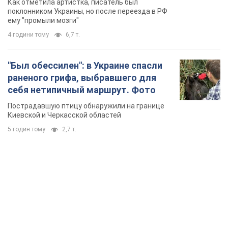
Как отметила артистка, писатель был
геноцида украинцев
поклонником Украины, но после переезда в РФ
ему "промыли мозги"
4 години тому
6,7 т.
"Был обессилен": в Украине спасли
раненого грифа, выбравшего для
себя нетипичный маршрут. Фото
Пострадавшую птицу обнаружили на границе
Киевской и Черкасской областей
5 годин тому
2,7 т.