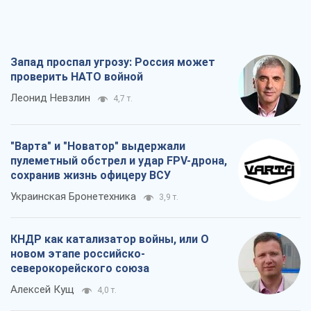
Запад проспал угрозу: Россия может
проверить НАТО войной
Леонид Невзлин
4,7 т.
"Варта" и "Новатор" выдержали
пулеметный обстрел и удар FPV-дрона,
сохранив жизнь офицеру ВСУ
Украинская Бронетехника
3,9 т.
КНДР как катализатор войны, или О
новом этапе российско-
северокорейского союза
Алексей Кущ
4,0 т.