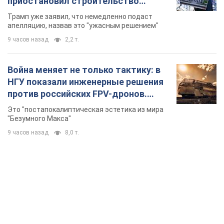
приостановил строительство
бального зала стоимостью 400 млн
Трамп уже заявил, что немедленно подаст
долларов
апелляцию, назвав это "ужасным решением"
9 часов назад
2,2 т.
Война меняет не только тактику: в
НГУ показали инженерные решения
против российских FPV-дронов.
Фото
Это "постапокалиптическая эстетика из мира
"Безумного Макса"
9 часов назад
8,0 т.