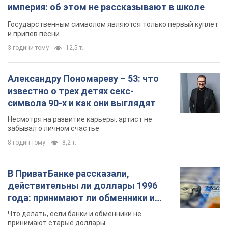
империя: об этом не рассказывают в школе
Государственным символом являются только первый куплет
и припев песни
3 години тому
12,5 т.
Александру Пономареву – 53: что
известно о трех детях секс-
символа 90-х и как они выглядят
Несмотря на развитие карьеры, артист не
забывал о личном счастье
8 годин тому
8,2 т.
В ПриватБанке рассказали,
действительны ли доллары 1996
года: принимают ли обменники и
банки такие купюры
Что делать, если банки и обменники не
принимают старые доллары