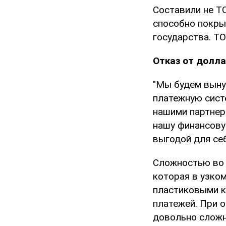
Составили не Т
способно покры
государства. Т
Отказ от долла
"Мы будем выну
платежную сист
нашими партнера
нашу финансову
выгодой для себ
Сложностью во 
которая в узко
пластиковыми к
платежей. При 
довольно сложн