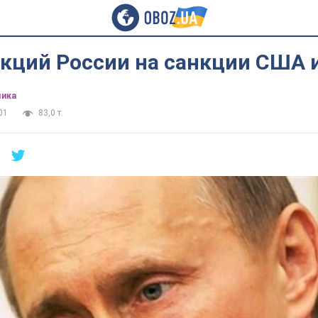
кций России на санкции США 
ика
01
83,0 т.