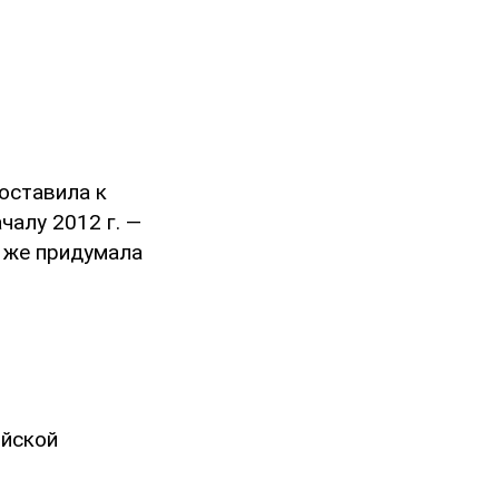
оставила к
ачалу 2012 г. —
е же придумала
ийской