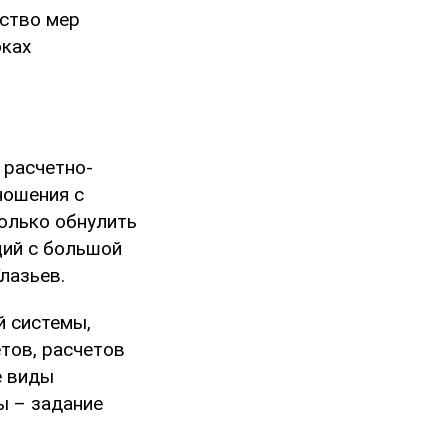
ество мер
оках
 расчетно-
ношения с
только обнулить
ций с большой
лазьев.
й системы,
тов, расчетов
е виды
ы – задание