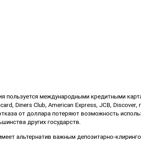
сия пользуется международными кредитными карта
ard, Diners Club, American Express, JCB, Discover
отказа от доллара потеряют возможность использ
ьшинства других государств.
 имеет альтернатив важным депозитарно-клиринг