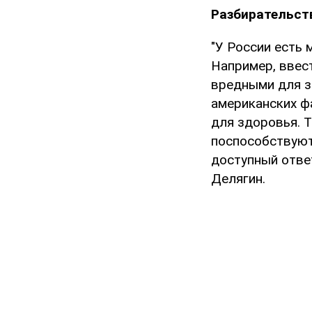
Разбирательст
"У России есть
Например, ввест
вредными для зд
американских ф
для здоровья. 
поспособствуют
доступный отве
Делягин.