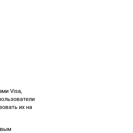
ми Visa,
, пользователи
овать их на
овым