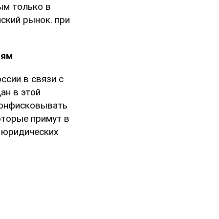
рым только в
ский рынок. при
иям
ссии в связи с
ан в этой
конфисковывать
оторые примут в
р юридических