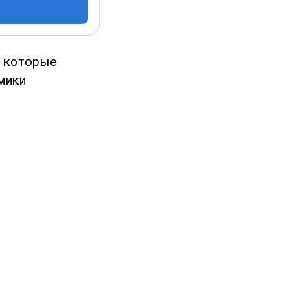
я которые
мики