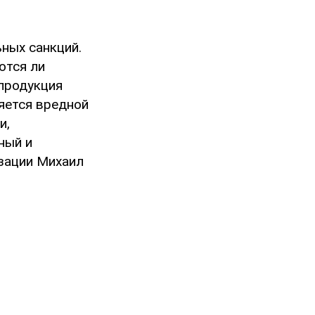
ных санкций.
ются ли
 продукция
яется вредной
и,
ный и
изации Михаил