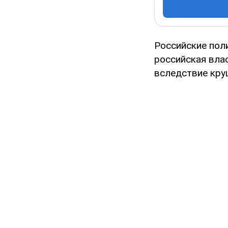
Российские пол
российская вла
вследствие кру