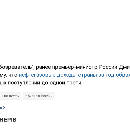
бозреватель", ранее премьер-министр России Дм
му, что
нефтегазовые доходы страны за год обва
х поступлений до одной трети.
ы на нефть
Кризис в России
а