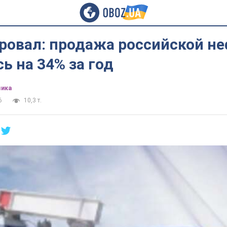
ровал: продажа российской н
ь на 34% за год
ика
6
10,3 т.