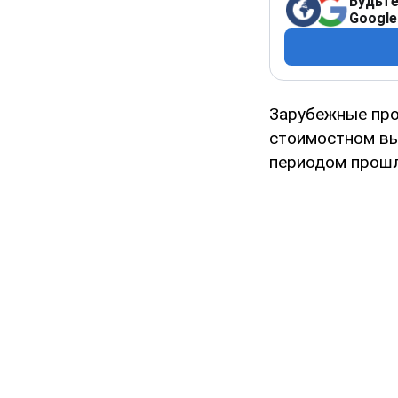
Будьте
Google
Зарубежные про
стоимостном вы
периодом прошл