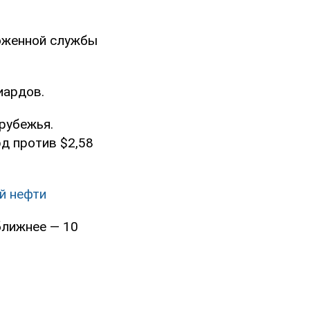
оженной службы
иардов.
рубежья.
д против $2,58
ой нефти
ближнее — 10