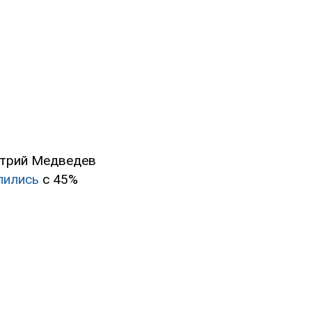
итрий Медведев
лились
с 45%