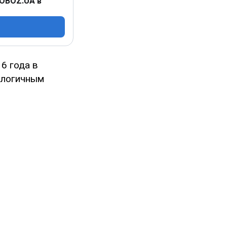
 OBOZ.UA в
6 года в
алогичным