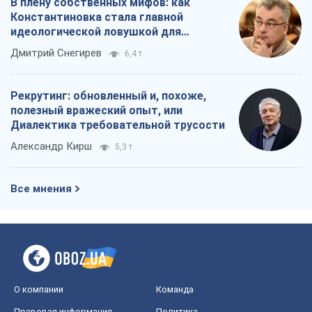
В плену собственных мифов: как
Константиновка стала главной
идеологической ловушкой для
российских оккупантов
Дмитрий Снегирев
6,4 т.
Рекрутинг: обновленный и, похоже,
полезный вражеский опыт, или
Диалектика требовательной трусости
Александр Кирш
5,3 т.
Все мнения
О компании
Команда
Правовая информация
Политика