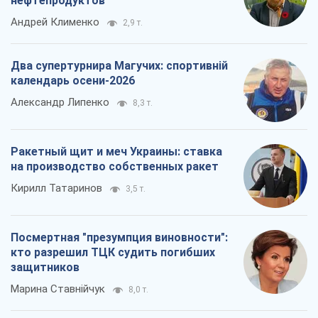
нефтепродуктов
Андрей Клименко
2,9 т.
Два супертурнира Магучих: спортивній
календарь осени-2026
Александр Липенко
8,3 т.
Ракетный щит и меч Украины: ставка
на производство собственных ракет
Кирилл Татаринов
3,5 т.
Посмертная "презумпция виновности":
кто разрешил ТЦК судить погибших
защитников
Марина Ставнійчук
8,0 т.