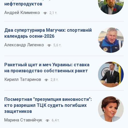
нефтепродуктов
Андрей Клименко
2,1 т.
Два супертурнира Магучих: спортивній
календарь осени-2026
Александр Липенко
5,6 т.
Ракетный щит и меч Украины: ставка
на производство собственных ракет
Кирилл Татаринов
2,8 т.
Посмертная "презумпция виновности":
кто разрешил ТЦК судить погибших
защитников
Марина Ставнійчук
6,4 т.