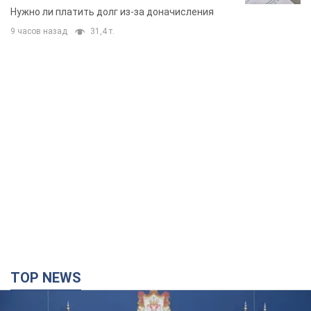
вынес неожиданное решение
Нужно ли платить долг из-за доначисления
9 часов назад
31,4 т.
TOP NEWS