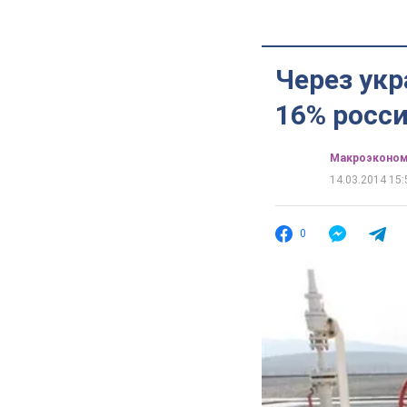
Через ук
16% росси
Mакроэконом
14.03.2014 15:
0