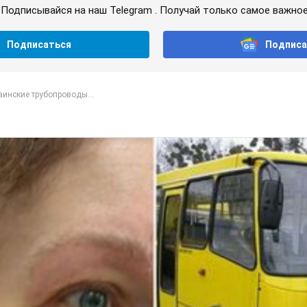
ну после химиотерапии, разгорелся скандал. Фот
енил внешность женщины, заявив, что у нее "мужская стрижка"
4,0 т.