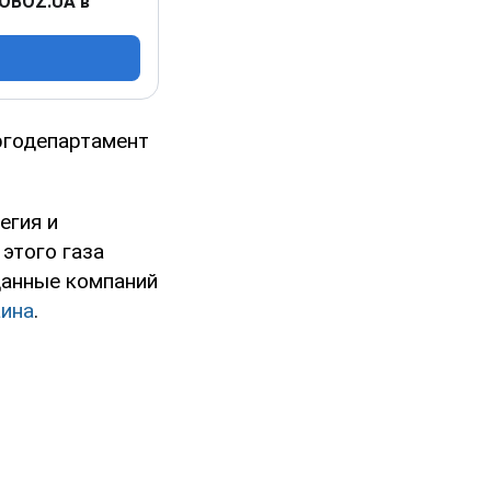
 OBOZ.UA в
ргодепартамент
егия и
этого газа
данные компаний
ина
.