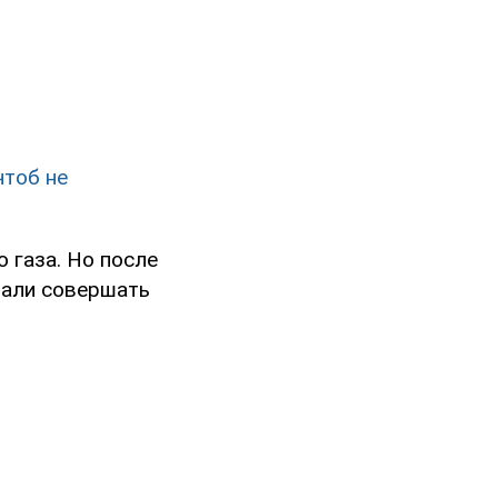
чтоб не
 газа. Но после
чали совершать