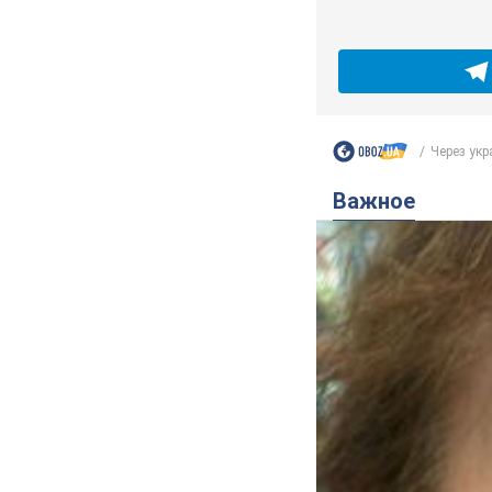
оскорбил женщи
Сотрудник салона оц
4 години тому
1
TOP NEWS