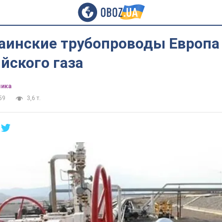
раинские трубопроводы Европа
йского газа
ика
59
3,6 т.