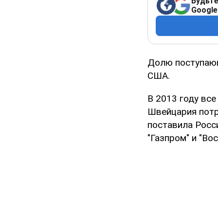
Будьте
Google
Долю поступающ
США.
В 2013 году все
Швейцария потре
поставила Росс
"Газпром" и "Во