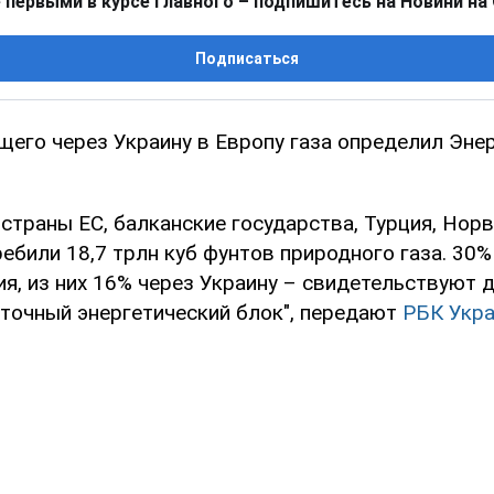
 первыми в курсе главного – подпишитесь на Новини на
Подписаться
его через Украину в Европу газа определил Эне
 страны ЕС, балканские государства, Турция, Норв
били 18,7 трлн куб фунтов природного газа. 30% 
ия, из них 16% через Украину – свидетельствуют 
сточный энергетический блок", передают
РБК Укра