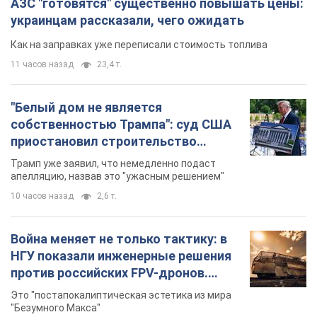
АЗС "готовятся" существенно повышать цены:
украинцам рассказали, чего ожидать
Как на заправках уже переписали стоимость топлива
11 часов назад
23,4 т.
"Белый дом не является
собственностью Трампа": суд США
приостановил строительство
бального зала стоимостью 400 млн
Трамп уже заявил, что немедленно подаст
долларов
апелляцию, назвав это "ужасным решением"
10 часов назад
2,6 т.
Война меняет не только тактику: в
НГУ показали инженерные решения
против российских FPV-дронов.
Фото
Это "постапокалиптическая эстетика из мира
"Безумного Макса"