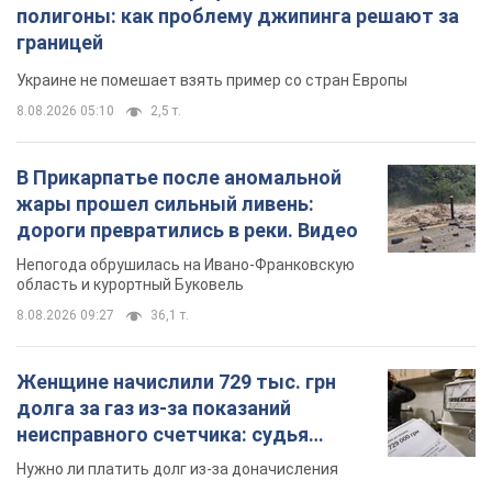
полигоны: как проблему джипинга решают за
границей
Украине не помешает взять пример со стран Европы
8.08.2026 05:10
2,5 т.
В Прикарпатье после аномальной
жары прошел сильный ливень:
дороги превратились в реки. Видео
Непогода обрушилась на Ивано-Франковскую
область и курортный Буковель
8.08.2026 09:27
36,1 т.
Женщине начислили 729 тыс. грн
долга за газ из-за показаний
неисправного счетчика: судья
вынес неожиданное решение
Нужно ли платить долг из-за доначисления