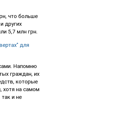
рн, что больше
и других
и 5,7 млн грн.
вертах" для
 сами. Напомню
тых граждан, их
едств, которые
, хотя на самом
так и не