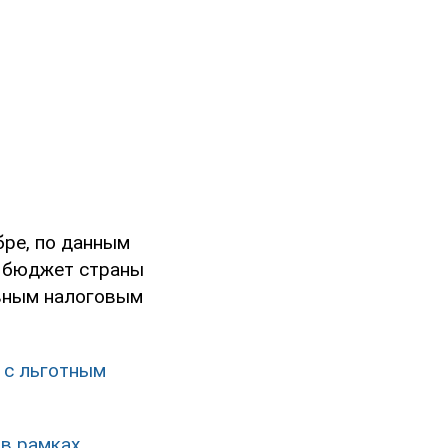
бре, по данным
в бюджет страны
овным налоговым
 с льготным
в рамках