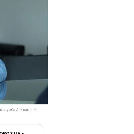
 OBOZ.UA в