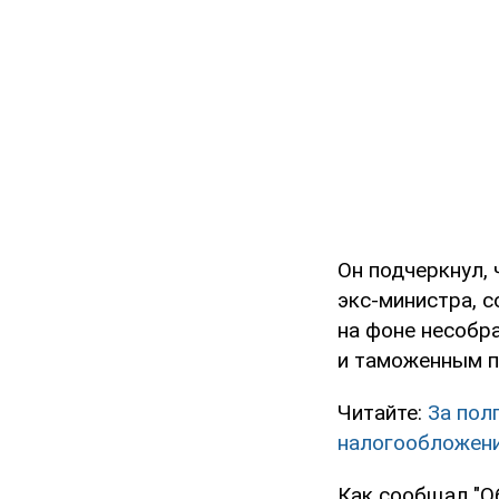
Он подчеркнул, 
экс-министра, 
на фоне несобр
и таможенным п
Читайте:
За пол
налогообложени
Как сообщал "О