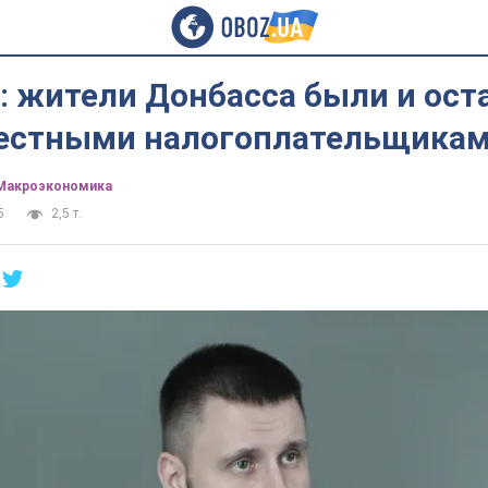
: жители Донбасса были и ост
естными налогоплательщика
Mакроэкономика
5
2,5 т.