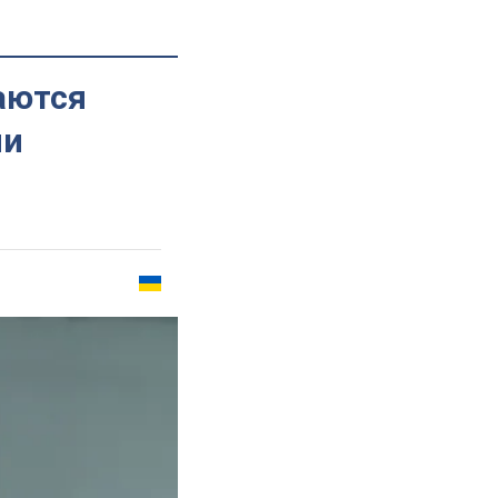
аются
ми