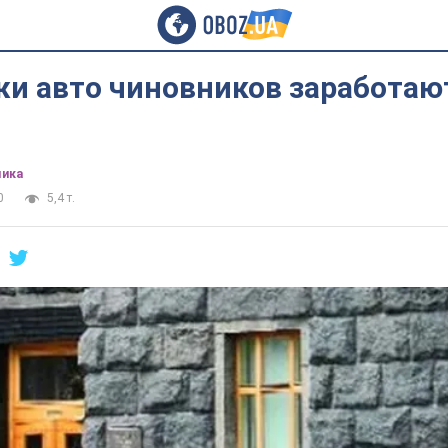
жи авто чиновников заработаю
ика
0
5,4 т.