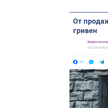
От прода
гривен
Mакроэконом
6.03.2014 08:3
13