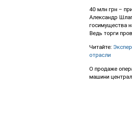
40 млн грн – п
Александр Шлапа
госимущества н
Ведь торги про
Читайте:
Экспер
отрасли
О продаже опер
машини централ