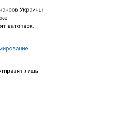
инансов Украины
ске
ят автопарк.
рмирование
отправят лишь