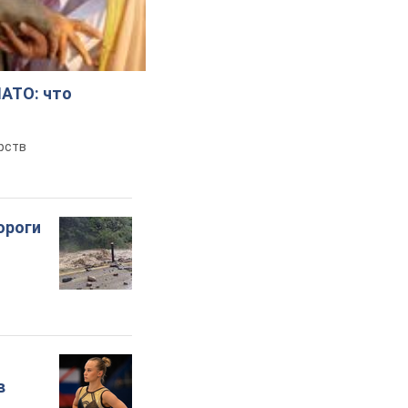
НАТО: что
рств
ороги
в