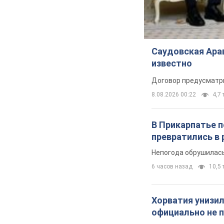
Саудовская Арав
известно
Договор предусматри
8.08.2026 00:22
4,7 
В Прикарпатье 
превратились в 
Непогода обрушилась
6 часов назад
10,5 т
Хорватия унизил
официально не 