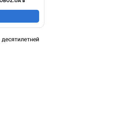
 OBOZ.UA в
 десятилетней