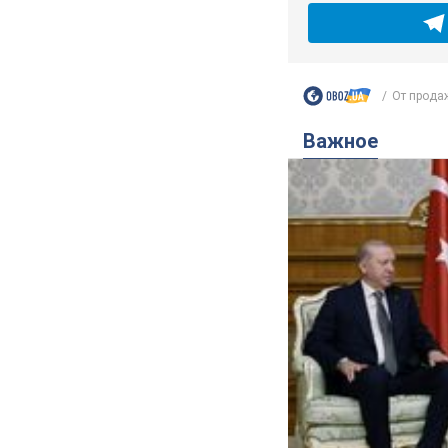
От продаж
Важное