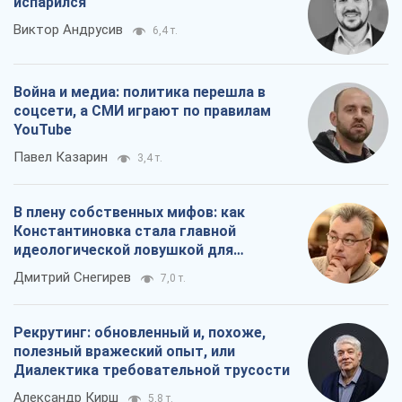
испарился
Виктор Андрусив
6,4 т.
Война и медиа: политика перешла в
соцсети, а СМИ играют по правилам
YouTube
Павел Казарин
3,4 т.
В плену собственных мифов: как
Константиновка стала главной
идеологической ловушкой для
российских оккупантов
Дмитрий Снегирев
7,0 т.
Рекрутинг: обновленный и, похоже,
полезный вражеский опыт, или
Диалектика требовательной трусости
Александр Кирш
5,8 т.