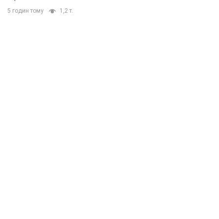
5 годин тому
1,2 т.