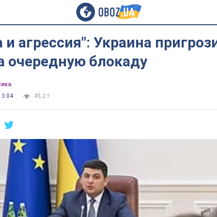
 и агрессия": Украина пригроз
а очередную блокаду
ика
13:04
45,2 т.