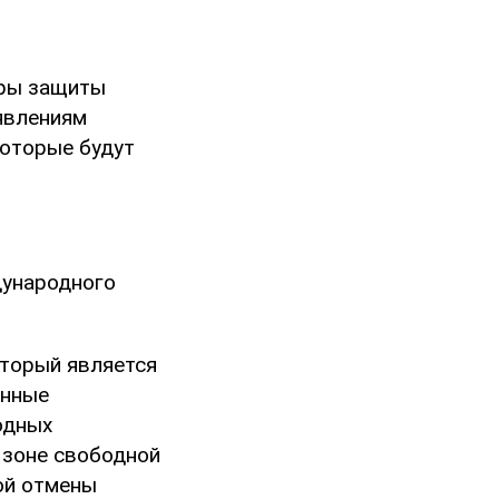
еры защиты
явлениям
которые будут
дународного
оторый является
анные
одных
 зоне свободной
ой отмены