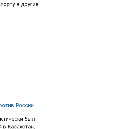
порту в другие
ротив России
актически был
 в Казахстан,