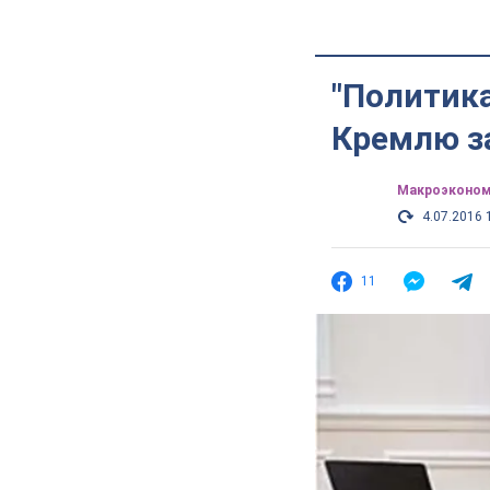
"Политика
Кремлю з
Mакроэконом
4.07.2016 
11