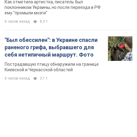
Как отметила артистка, писатель был
геноцида украинцев
поклонником Украины, но после переезда в РФ
ему "промыли мозги"
6 часов назад
8,3 т.
"Был обессилен": в Украине спасли
раненого грифа, выбравшего для
себя нетипичный маршрут. Фото
Пострадавшую птицу обнаружили на границе
Киевской и Черкасской областей
6 часов назад
3,1 т.