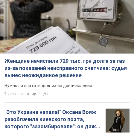
Женщине начислили 729 тыс. грн долга за газ
из-за показаний неисправного счетчика: судья
вынес неожиданное решение
Нужно ли платить долг из-за доначисления
7 часов назад
11,9 т.
"Это Украина напала!" Оксана Вояж
разоблачила киевского поэта,
которого "зазомбировали": он даже
русского не знал, а теперь хочет