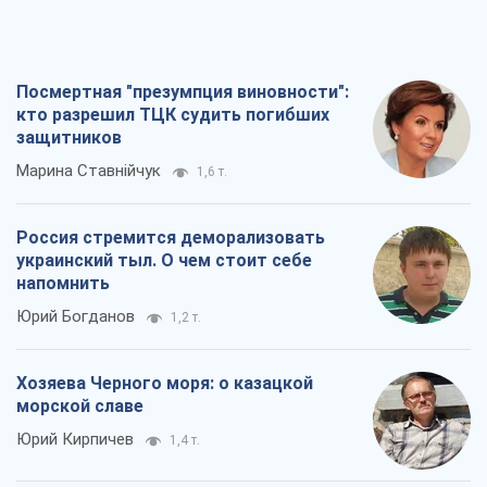
Посмертная "презумпция виновности":
кто разрешил ТЦК судить погибших
защитников
Марина Ставнійчук
1,6 т.
Россия стремится деморализовать
украинский тыл. О чем стоит себе
напомнить
Юрий Богданов
1,2 т.
Хозяева Черного моря: о казацкой
морской славе
Юрий Кирпичев
1,4 т.