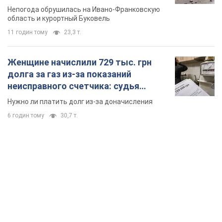
Непогода обрушилась на Ивано-Франковскую
область и курортный Буковель
11 годин тому
23,3 т.
Женщине начислили 729 тыс. грн
долга за газ из-за показаний
неисправного счетчика: судья
вынес неожиданное решение
Нужно ли платить долг из-за доначисления
6 годин тому
30,7 т.