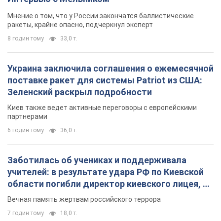
Мнение о том, что у России закончатся баллистические
ракеты, крайне опасно, подчеркнул эксперт
8 годин тому
33,0 т.
Украина заключила соглашения о ежемесячной
поставке ракет для системы Patriot из США:
Зеленский раскрыл подробности
Киев также ведет активные переговоры с европейскими
партнерами
6 годин тому
36,0 т.
Заботилась об учениках и поддерживала
учителей: в результате удара РФ по Киевской
области погибли директор киевского лицея, её
муж и внук
Вечная память жертвам российского террора
7 годин тому
18,0 т.