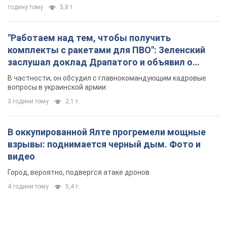
годину тому
5,8 т.
"Работаем над тем, чтобы получить
комплекты с ракетами для ПВО": Зеленский
заслушал доклад Драпатого и объявил о
новых мерах
В частности, он обсудил с главнокомандующим кадровые
вопросы в украинской армии
3 години тому
2,1 т.
В оккупированной Ялте прогремели мощные
взрывы: поднимается черный дым. Фото и
видео
Город, вероятно, подвергся атаке дронов
4 години тому
5,4 т.