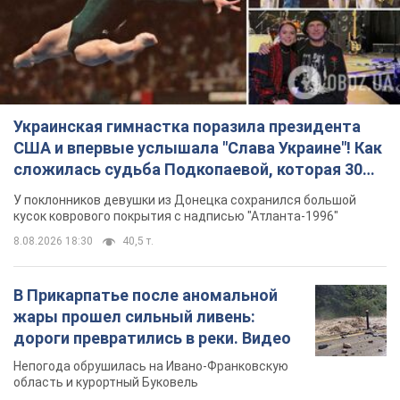
Украинская гимнастка поразила президента
США и впервые услышала "Слава Украине"! Как
сложилась судьба Подкопаевой, которая 30
лет назад завоевала "золото" Олимпиады
У поклонников девушки из Донецка сохранился большой
кусок коврового покрытия с надписью "Атланта-1996"
8.08.2026 18:30
40,5 т.
В Прикарпатье после аномальной
жары прошел сильный ливень:
дороги превратились в реки. Видео
Непогода обрушилась на Ивано-Франковскую
область и курортный Буковель