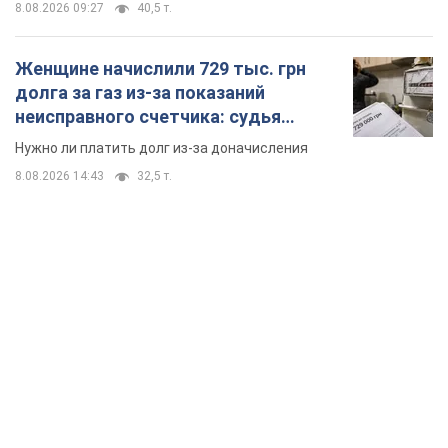
8.08.2026 09:27
40,5 т.
Женщине начислили 729 тыс. грн
долга за газ из-за показаний
неисправного счетчика: судья
вынес неожиданное решение
Нужно ли платить долг из-за доначисления
8.08.2026 14:43
32,5 т.