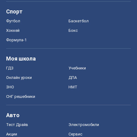
OBOZ.UA
Политика
Мир
Расследования
Блоги
Общество
Регионы Украины
Киев
Харьков
Запорожье
Днепр
Черкассы
Спорт
Футбол
Баскетбол
Хоккей
Бокс
Формула-1