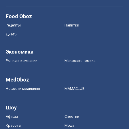
Моя школа
ГДЗ
Учебники
Онлайн уроки
ДПА
ЗНО
НМТ
СНГ решебники
Авто
Тест Драйв
Электромобили
Акции
Сервис
Food Oboz
Рецепты
Напитки
Диеты
Экономика