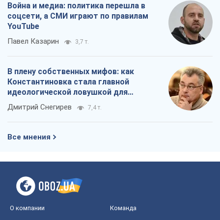
Кремль начал подготовку к своему
"последнему рывку"
Костянтин Машовець
7,5 т.
Дух Анкориджа окончательно
испарился
Виктор Андрусив
6,8 т.
Война и медиа: политика перешла в
соцсети, а СМИ играют по правилам
YouTube
Павел Казарин
3,7 т.
В плену собственных мифов: как
Константиновка стала главной