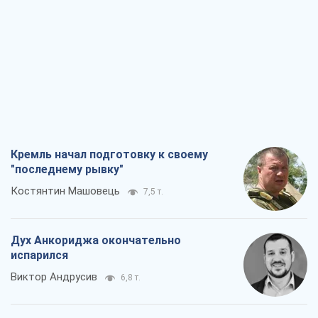
Украиной
Виталий Портников
20,8 т.
РФ, говорит турецкий МИД, нанесет по
Украине ядерный удар (а Киев мэр
уничтожает и без этого)
Александр Кирш
438