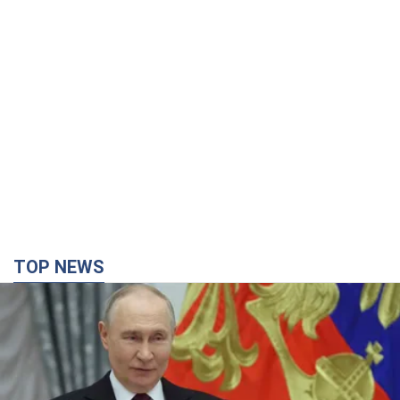
11 часов назад
58,5 т.
Украинцы массово покупают
дорогие новые авто: сколько стоит
самая популярная модель
Какие марки авто предпочитают приобретать
жители Украины
11 часов назад
37,6 т.