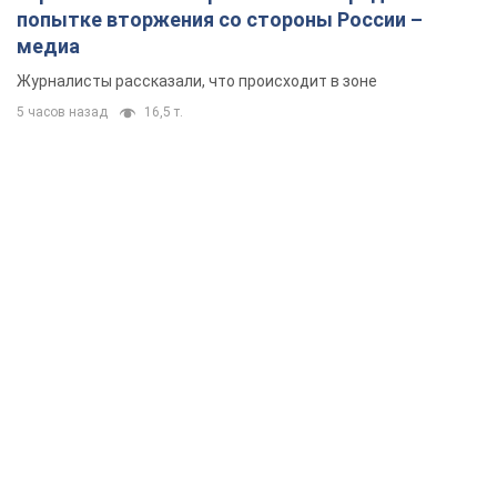
Без изменения позиции России о скором завершении войны
не будет
3 часа назад
22,6 т.
Дроны атаковали НПЗ в Нижнекамске: после
взрывов был виден дым. Видео
Местные жители активно публиковали фото и видео
2 часа назад
3,7 т.
Украина готовит Чернобыль к очередной
попытке вторжения со стороны России –
медиа
Журналисты рассказали, что происходит в зоне
5 часов назад
16,5 т.