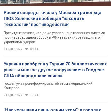
Россия сосредоточила у Москвы три кольца
ПВО: Зеленский пообещал "находить
технологии" противодействия
Президент заявил, что даже усовершенствованная система
противовоздушной обороны РФ не гарантирует защиты от
украинских ударов
8 годин тому
54,8 т.
Украина приобрела у Турции 70 баллистических
ракет и многое другое вооружение: в Госдепе
США обнародовали список
Госдеп уже проинформировал об этом американский
Конгресс
9 годин тому
11,9 т.
"Нас услышали лишь одним ухом": в городах