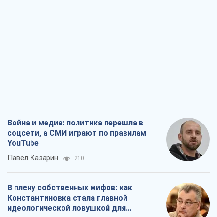
соцсети, а СМИ играют по правилам
YouTube
Павел Казарин
210
В плену собственных мифов: как
Константиновка стала главной
идеологической ловушкой для
российских оккупантов
Дмитрий Снегирев
1,6 т.
Рекрутинг: обновленный и, похоже,
полезный вражеский опыт, или
Диалектика требовательной трусости
Александр Кирш
1,6 т.
Ни оружия, ни людей: как Лукашенко
создает новую армию
Игар Тышкевич
16,6 т.