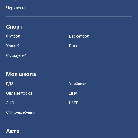
ГДЗ
Учебники
Онлайн уроки
ДПА
ЗНО
НМТ
СНГ решебники
Авто
Тест Драйв
Электромобили
Акции
Сервис
Food Oboz
Рецепты
Напитки
Диеты
Экономика
Рынки и компании
Mакроэкономика