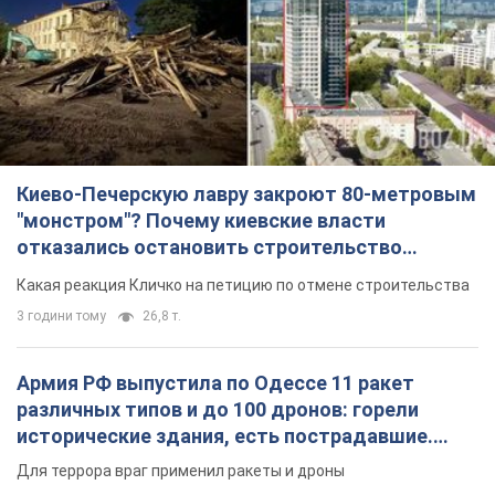
3 години тому
26,8 т.
Армия РФ выпустила по Одессе 11 ракет
различных типов и до 100 дронов: горели
исторические здания, есть пострадавшие.
Фото и видео
Для террора враг применил ракеты и дроны
21 хвилину тому
53,9 т.
МИД Болгарии вызвал украинского посла из-за
инцидента с дроном: что произошло
Беседа состоится 10 августа
3 години тому
4,4 т.