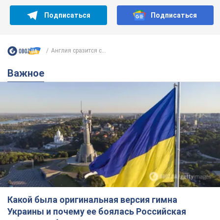
Какой была оригинальная версия гимна
Украины и почему ее боялась Российская
империя: об этом не рассказывают в школе
Государственным символом являются только первый куплет
и припев песни
5 годин тому
24,9 т.
Александру Пономареву – 53: что
известно о трех детях секс-
символа 90-х и как они выглядят
Несмотря на развитие карьеры, артист не
забывал о личном счастье