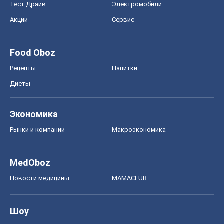
MedOboz
Новости медицины
MAMACLUB
Шоу
Афиша
Сплетни
Красота
Мода
Женский Журнал