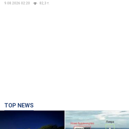
TOP NEWS
Киево-Печерскую лавру закроют 80-метровым
"монстром"? Почему киевские власти
отказались остановить строительство
небоскреба "московского верующего"
Какая реакция Кличко на петицию по отмене строительства