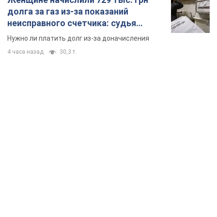
долга за газ из-за показаний
неисправного счетчика: судья
вынес неожиданное решение
Нужно ли платить долг из-за доначисления
4 часа назад
30,3 т.