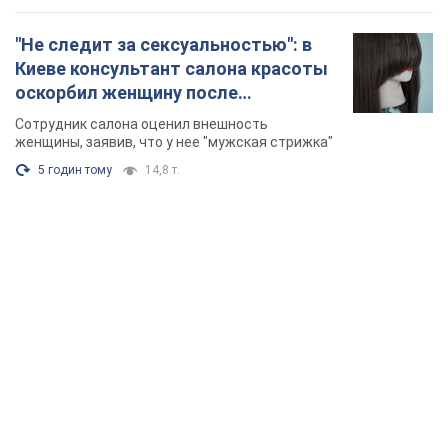
"Не следит за сексуальностью": в
Киеве консультант салона красоты
оскорбил женщину после
химиотерапии, разгорелся скандал.
Сотрудник салона оценил внешность
Фото
женщины, заявив, что у нее "мужская стрижка"
5 годин тому
14,8 т.