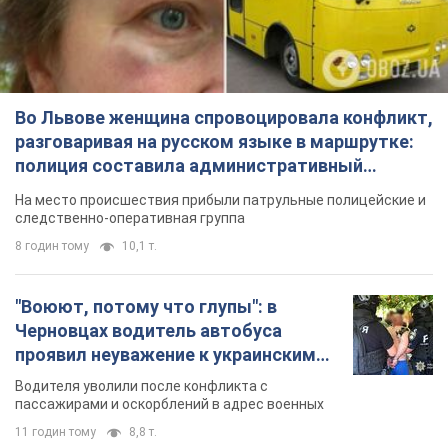
Во Львове женщина спровоцировала конфликт,
разговаривая на русском языке в маршрутке:
полиция составила административный
протокол. Видео
На место происшествия прибыли патрульные полицейские и
следственно-оперативная группа
8 годин тому
10,1 т.
"Воюют, потому что глупы": в
Черновцах водитель автобуса
проявил неуважение к украинским
военным и поплатился за это.
Водителя уволили после конфликта с
Видео
пассажирами и оскорблений в адрес военных
11 годин тому
8,8 т.