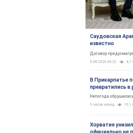
Саудовская Арав
известно
Договор предусматри
8.08.2026 00:22
4,7 
В Прикарпатье 
превратились в 
Непогода обрушилась
5 часов назад
10,1 т
Хорватия унизил
официально не 