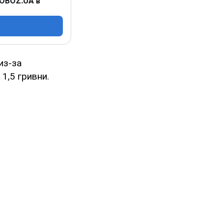
 OBOZ.UA в
из-за
1,5 гривни.