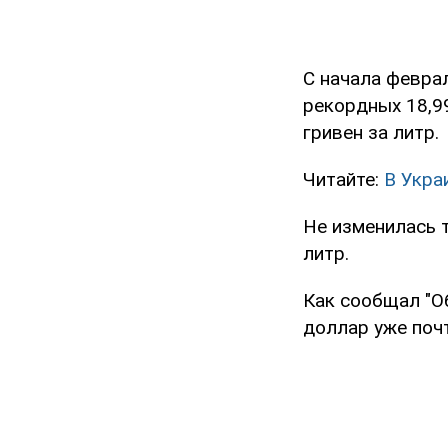
С начала феврал
рекордных 18,99
гривен за литр.
Читайте:
В Укра
Не изменилась т
литр.
Как сообщал "О
доллар уже почт