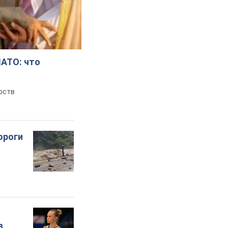
НАТО: что
рств
ороги
в