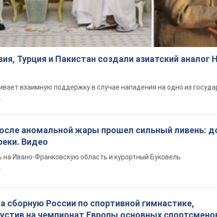
ия, Турция и Пакистан создали азиатский аналог 
вает взаимную поддержку в случае нападения на одно из госуда
т.
после аномальной жары прошел сильный ливень: д
реки. Видео
 на Ивано-Франковскую область и курортный Буковель
.
а сборную России по спортивной гимнастике,
пустив на чемпионат Европы основных спортсмено