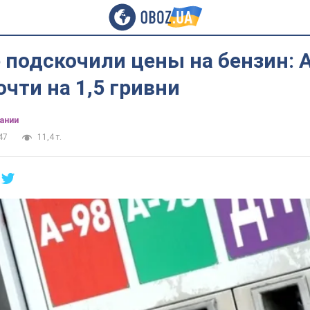
 подскочили цены на бензин: А
чти на 1,5 гривни
ании
47
11,4 т.