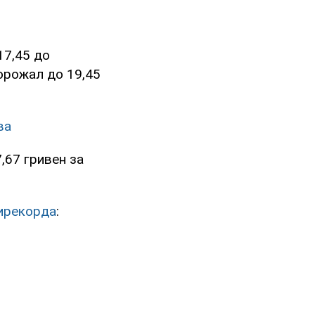
17,45 до
орожал до 19,45
ва
,67 гривен за
ирекорда
: