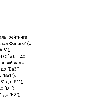
калы рейтинги
анал Финанс" (c
a3"),
 (с "Ba1" до
Мансийского
до "Ba3"),
 "Ba1"),
" до "B1"),
о "B1"),
 до "B2"),