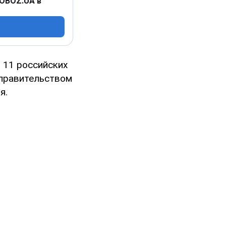
 OBOZ.UA в
 11 российских
 правительством
я.