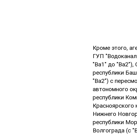
Кроме этого, аг
ГУП "Водоканал 
"Ba1" до "Ba2")
республики Башк
"Ba2") с перес
автономного окру
республики Коми 
Красноярского кр
Нижнего Новгород
республики Мордо
Волгограда (с "B