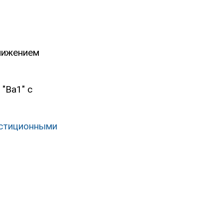
онижением
"Ba1" с
естиционными