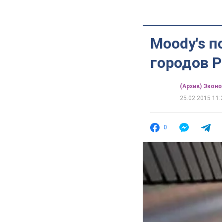
Moody's п
городов 
(Архив) Экон
25.02.2015 11:
0