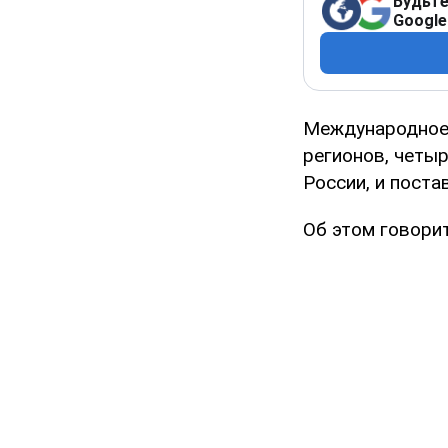
Будьте
Google
Международное 
регионов, четы
России, и поста
Об этом говорит