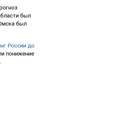
прогноз
области был
 Омска был
нг России до
ли понижение
.