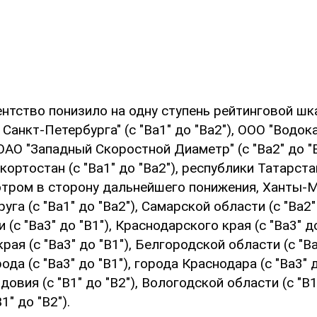
ентство понизило на одну ступень рейтинговой ш
Санкт-Петербурга" (с "Ba1" до "Ba2"), ООО "Водок
, ОАО "Западный Скоростной Диаметр" (с "Ba2" до "B
ортостан (с "Ba1" до "Ba2"), республики Татарстан
мотром в сторону дальнейшего понижения, Ханты-
га (с "Ba1" до "Ba2"), Самарской области (с "Ba2" 
(с "Ba3" до "B1"), Краснодарского края (с "Ba3" до
ая (с "Ba3" до "B1"), Белгородской области (с "Ba3
а (с "Ba3" до "B1"), города Краснодара (с "Ba3" д
вия (с "B1" до "B2"), Вологодской области (с "B1"
1" до "B2").