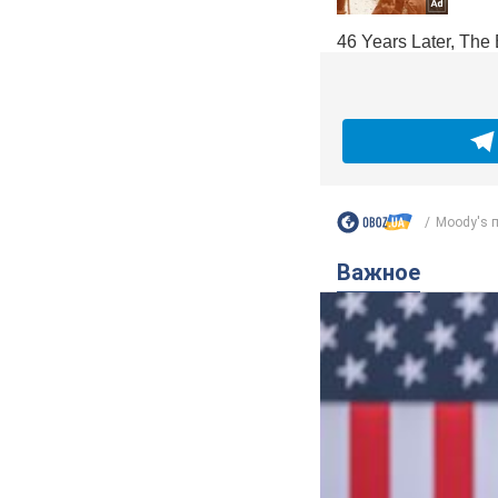
Moody's п
Важное