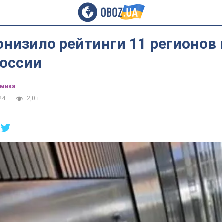
онизило рейтинги 11 регионов
России
омика
24
2,0 т.