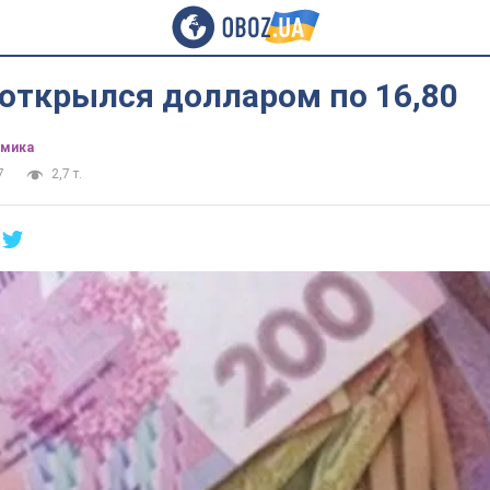
открылся долларом по 16,80
омика
7
2,7 т.