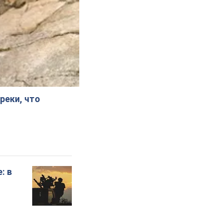
реки, что
: в