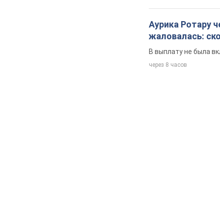
Аурика Ротару ч
жаловалась: ск
В выплату не была в
через 8 часов