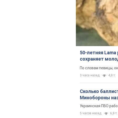
50-летняя Lama 
сохраняет молод
По словам певицы, о
3 часа назад
4,8 т.
Сколько баллист
Минобороны наз
Украинская ПВО рабо
5 часов назад
6,8 т.