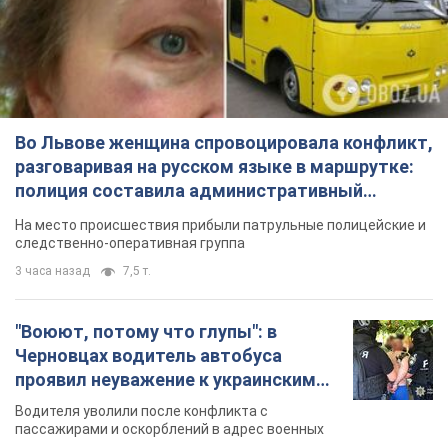
Во Львове женщина спровоцировала конфликт,
разговаривая на русском языке в маршрутке:
полиция составила административный
протокол. Видео
На место происшествия прибыли патрульные полицейские и
следственно-оперативная группа
3 часа назад
7,5 т.
"Воюют, потому что глупы": в
Черновцах водитель автобуса
проявил неуважение к украинским
военным и поплатился за это.
Водителя уволили после конфликта с
Видео
пассажирами и оскорблений в адрес военных