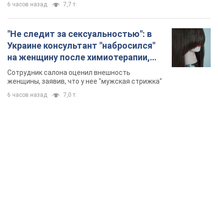
6 часов назад
7,7 т.
"Не следит за сексуальностью": в
Украине консультант "набросился"
на женщину после химиотерапии,
разгорелся скандал. Фото
Сотрудник салона оценил внешность
женщины, заявив, что у нее "мужская стрижка"
6 часов назад
7,0 т.