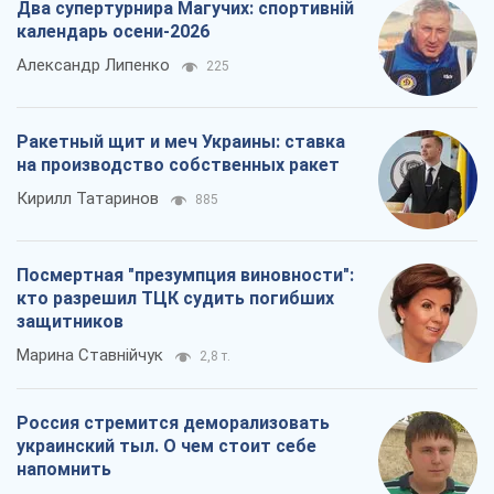
Два супертурнира Магучих: спортивній
календарь осени-2026
Александр Липенко
225
Ракетный щит и меч Украины: ставка
на производство собственных ракет
Кирилл Татаринов
885
Посмертная "презумпция виновности":
кто разрешил ТЦК судить погибших
защитников
Марина Ставнійчук
2,8 т.
Россия стремится деморализовать
украинский тыл. О чем стоит себе
напомнить