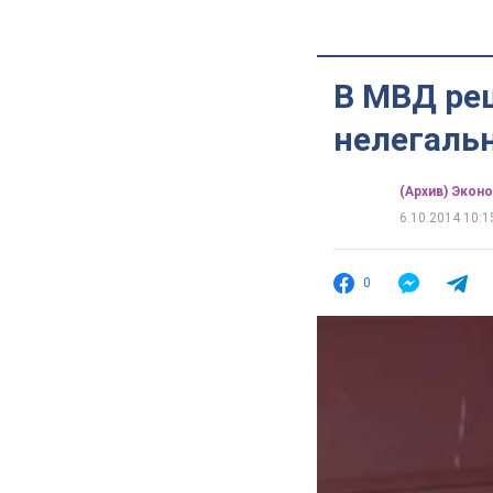
В МВД ре
нелегаль
(Архив) Экон
6.10.2014 10:1
0