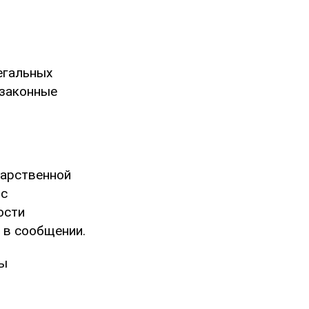
егальных
езаконные
дарственной
 с
ости
 в сообщении.
ны