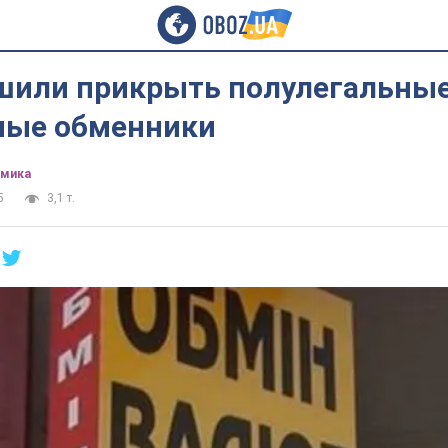
шили прикрыть полулегальные
ные обменники
омика
5
3,1 т.