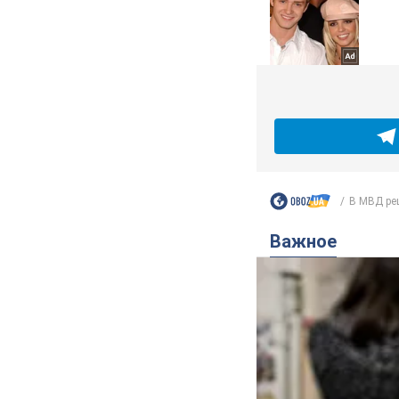
В МВД реш
Важное