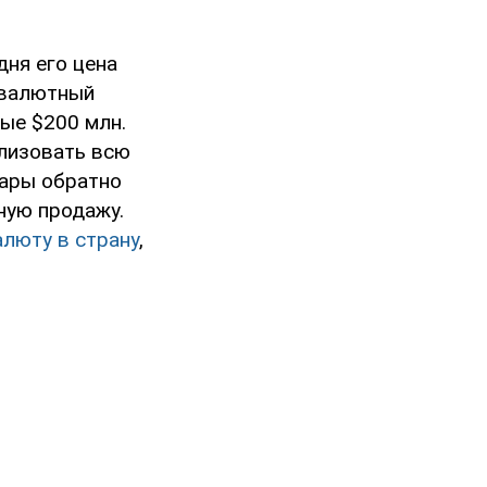
дня его цена
а валютный
ые $200 млн.
ализовать всю
лары обратно
ную продажу.
алюту в страну
,