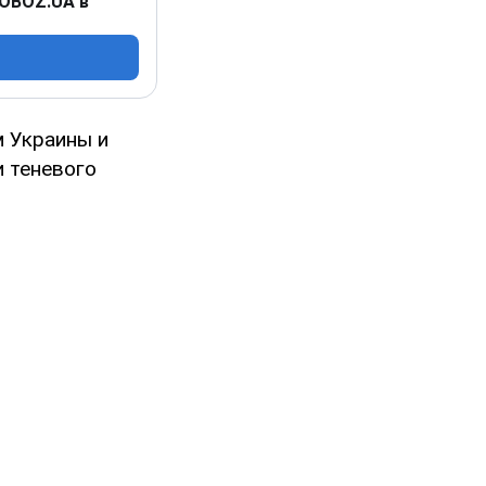
 OBOZ.UA в
 Украины и
 теневого