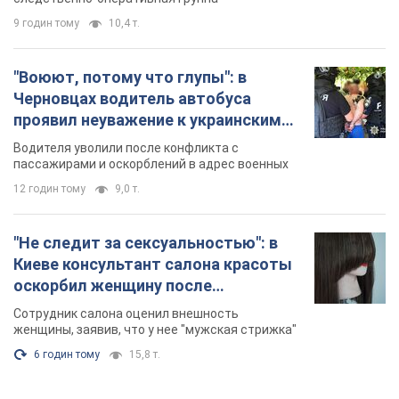
9 годин тому
10,4 т.
"Воюют, потому что глупы": в
Черновцах водитель автобуса
проявил неуважение к украинским
военным и поплатился за это.
Водителя уволили после конфликта с
Видео
пассажирами и оскорблений в адрес военных
12 годин тому
9,0 т.
"Не следит за сексуальностью": в
Киеве консультант салона красоты
оскорбил женщину после
химиотерапии, разгорелся скандал.
Сотрудник салона оценил внешность
Фото
женщины, заявив, что у нее "мужская стрижка"
6 годин тому
15,8 т.