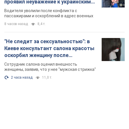
проявил неуважение к украинским
военным и поплатился за это.
Водителя уволили после конфликта с
Видео
пассажирами и оскорблений в адрес военных
8 часов назад
8,4 т.
"Не следит за сексуальностью": в
Киеве консультант салона красоты
оскорбил женщину после
химиотерапии, разгорелся скандал.
Сотрудник салона оценил внешность
Фото
женщины, заявив, что у нее "мужская стрижка"
2 часа назад
11,0 т.