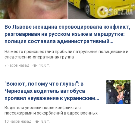
Во Львове женщина спровоцировала конфликт,
разговаривая на русском языке в маршрутке:
полиция составила административный
протокол. Видео
На место происшествия прибыли патрульные полицейские и
следственно-оперативная группа
7 часов назад
10,0 т.
"Воюют, потому что глупы": в
Черновцах водитель автобуса
проявил неуважение к украинским
военным и поплатился за это.
Водителя уволили после конфликта с
Видео
пассажирами и оскорблений в адрес военных
10 часов назад
8,8 т.