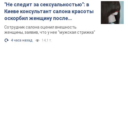
"Не следит за сексуальностью": в
Киеве консультант салона красоты
оскорбил женщину после
химиотерапии, разгорелся скандал.
Сотрудник салона оценил внешность
Фото
женщины, заявив, что у нее "мужская стрижка"
4 часа назад
14,1 т.